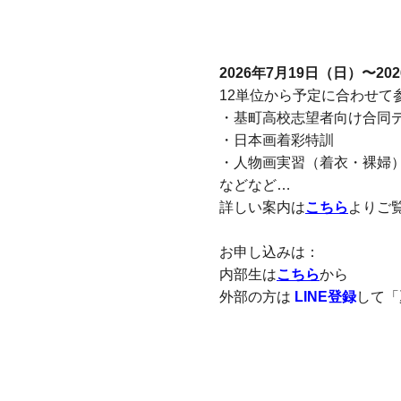
2026年7月19日（日）〜20
12単位から予定に合わせて
・基町高校志望者向け合同
・日本画着彩特訓
・人物画実習（着衣・裸婦
などなど…
詳しい案内は
こちら
よりご
お申し込みは：
内部生は
こちら
から
外部の方は
LINE登録
して「